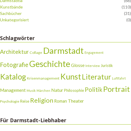
Darmstadtia
(68)
Kunstbände
(110)
Sachbücher
(31)
Unkategorisiert
(0)
Schlagwörter
Darmstadt
Architektur
Collage
Engagement
Geschichte
Fotografie
Glosse
Juristik
Interview
Katalog
Kunst
Literatur
Krisenmanagement
Luftfahrt
Portrait
Politik
Natur
Management
Philosophie
Musik
Märchen
Religion
Theater
Roman
Reise
Psychologie
Für Darmstadt-Liebhaber