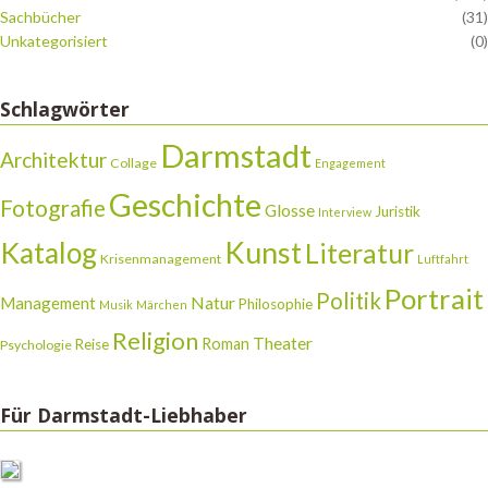
Sachbücher
(31)
Unkategorisiert
(0)
Schlagwörter
Darmstadt
Architektur
Collage
Engagement
Geschichte
Fotografie
Glosse
Juristik
Interview
Katalog
Kunst
Literatur
Krisenmanagement
Luftfahrt
Portrait
Politik
Natur
Management
Philosophie
Musik
Märchen
Religion
Theater
Roman
Reise
Psychologie
Für Darmstadt-Liebhaber