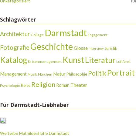
Unkategorisiert
(0)
Schlagwörter
Darmstadt
Architektur
Collage
Engagement
Geschichte
Fotografie
Glosse
Juristik
Interview
Katalog
Kunst
Literatur
Krisenmanagement
Luftfahrt
Portrait
Politik
Natur
Management
Philosophie
Musik
Märchen
Religion
Theater
Roman
Reise
Psychologie
Für Darmstadt-Liebhaber
Welterbe Mathildenhöhe Darmstadt