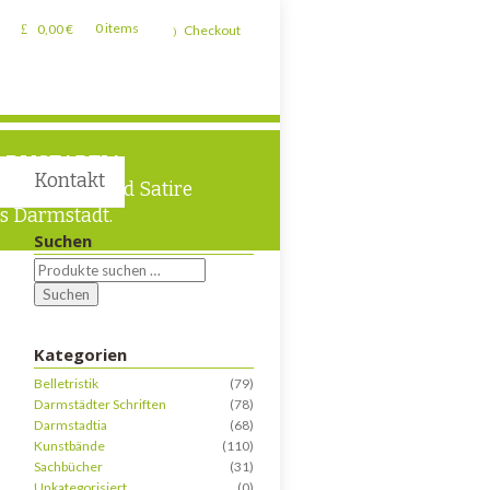
0,00
€
0 items
Checkout
ARMSTADTIA
Kontakt
man, Lyrik und Satire
s Darmstadt.
Suchen
Suchen
Kategorien
Belletristik
(79)
Darmstädter Schriften
(78)
Darmstadtia
(68)
Kunstbände
(110)
Sachbücher
(31)
Unkategorisiert
(0)