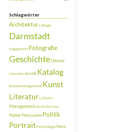
Schlagwörter
Architektur
Collage
Darmstadt
Fotografie
Engagement
Geschichte
Glosse
Katalog
Juristik
Interview
Kunst
Krisenmanagement
Literatur
Luftfahrt
Management
Musik
Märchen
Politik
Natur
Philosophie
Portrait
Reise
Psychologie