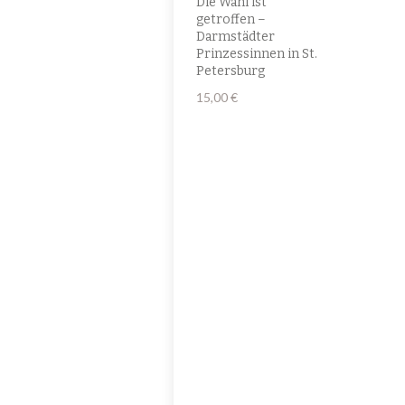
Die Wahl ist
getroffen –
Darmstädter
Prinzessinnen in St.
Petersburg
15,00
€