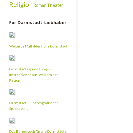
Religion
Theater
Roman
Für Darmstadt-Liebhaber
Welterbe Mathildenhöhe Darmstadt
Darmstadts grüne Lunge –
Impressionen aus Wäldern der
Region
Darmstadt – Ein fotografischer
Spaziergang
Das Bürgerbuch für alle Darmstädter