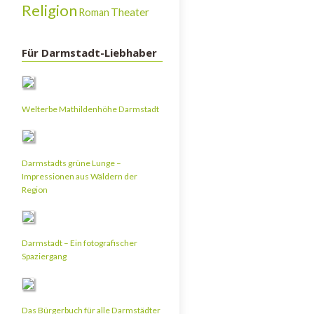
Religion
Theater
Roman
Für Darmstadt-Liebhaber
Welterbe Mathildenhöhe Darmstadt
Darmstadts grüne Lunge –
Impressionen aus Wäldern der
Region
Darmstadt – Ein fotografischer
Spaziergang
Das Bürgerbuch für alle Darmstädter