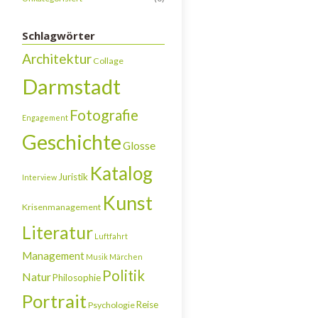
Schlagwörter
Architektur
Collage
Darmstadt
Fotografie
Engagement
Geschichte
Glosse
Katalog
Juristik
Interview
Kunst
Krisenmanagement
Literatur
Luftfahrt
Management
Musik
Märchen
Politik
Natur
Philosophie
Portrait
Reise
Psychologie