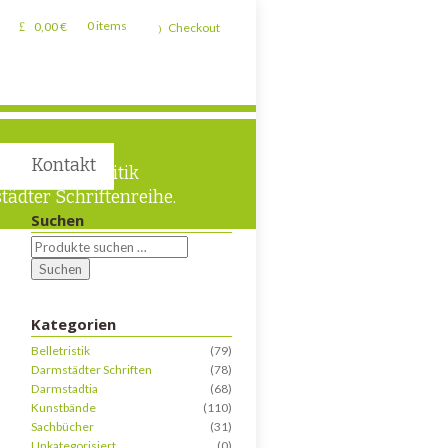
0,00
€
0 items
Checkout
Kontakt
 und Lokalpolitik
tädter Schriftenreihe.
Suchen
Suchen
Kategorien
Belletristik
(79)
Darmstädter Schriften
(78)
Darmstadtia
(68)
Kunstbände
(110)
Sachbücher
(31)
Unkategorisiert
(0)