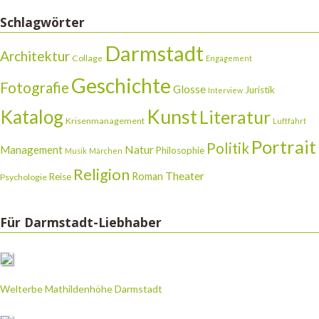
Schlagwörter
Darmstadt
Architektur
Collage
Engagement
Geschichte
Fotografie
Glosse
Juristik
Interview
Katalog
Kunst
Literatur
Krisenmanagement
Luftfahrt
Portrait
Politik
Natur
Management
Philosophie
Musik
Märchen
Religion
Theater
Roman
Reise
Psychologie
Für Darmstadt-Liebhaber
Welterbe Mathildenhöhe Darmstadt