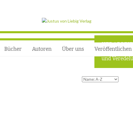
VERARBEI
Bücher
Autoren
Über uns
Veröffentlichen
Außergewöhn
und Veredelu