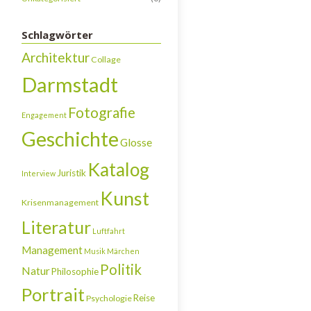
Schlagwörter
Architektur
Collage
Darmstadt
Fotografie
Engagement
Geschichte
Glosse
Katalog
Juristik
Interview
Kunst
Krisenmanagement
Literatur
Luftfahrt
Management
Musik
Märchen
Politik
Natur
Philosophie
Portrait
Reise
Psychologie