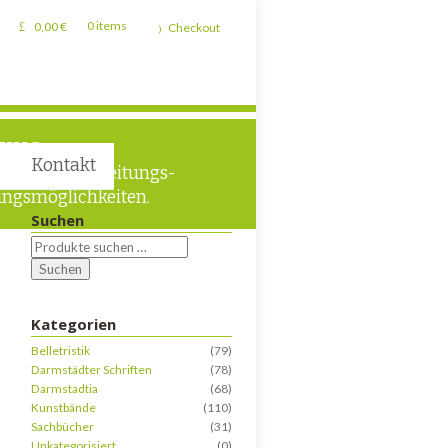
0,00
€
0 items
Checkout
TUNG
Kontakt
liche Verarbeitungs-
ngsmöglichkeiten.
Suchen
Suchen
Kategorien
Belletristik
(79)
Darmstädter Schriften
(78)
Darmstadtia
(68)
Kunstbände
(110)
Sachbücher
(31)
Unkategorisiert
(0)