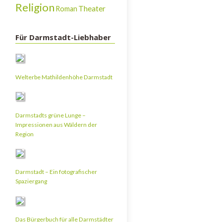
Religion
Theater
Roman
Für Darmstadt-Liebhaber
Welterbe Mathildenhöhe Darmstadt
Darmstadts grüne Lunge –
Impressionen aus Wäldern der
Region
Darmstadt – Ein fotografischer
Spaziergang
Das Bürgerbuch für alle Darmstädter