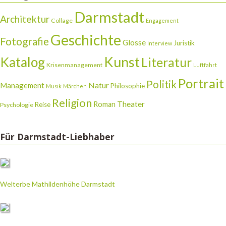
Darmstadt
Architektur
Collage
Engagement
Geschichte
Fotografie
Glosse
Juristik
Interview
Katalog
Kunst
Literatur
Krisenmanagement
Luftfahrt
Portrait
Politik
Natur
Management
Philosophie
Musik
Märchen
Religion
Theater
Roman
Reise
Psychologie
Für Darmstadt-Liebhaber
Welterbe Mathildenhöhe Darmstadt