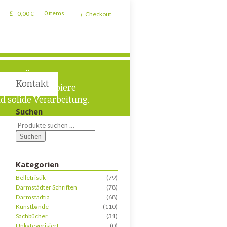
0,00
€
0 items
Checkout
UALITÄT
Kontakt
chwertige Papiere
d solide Verarbeitung.
Suchen
Suchen
Kategorien
Belletristik
(79)
Darmstädter Schriften
(78)
Darmstadtia
(68)
Kunstbände
(110)
Sachbücher
(31)
Unkategorisiert
(0)