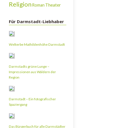
Religion
Theater
Roman
Für Darmstadt-Liebhaber
Welterbe Mathildenhöhe Darmstadt
Darmstadts grüne Lunge –
Impressionen aus Wäldern der
Region
Darmstadt – Ein fotografischer
Spaziergang
Das Bürgerbuch für alle Darmstädter