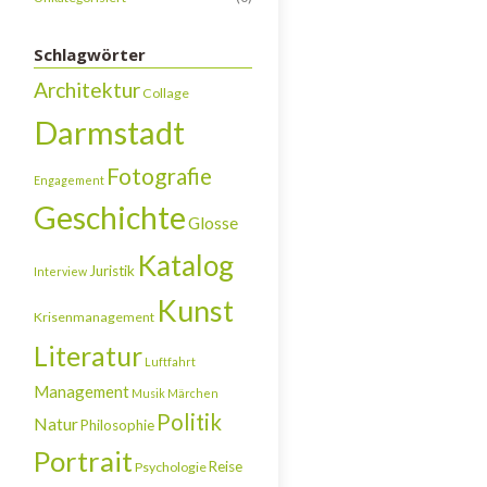
Schlagwörter
Architektur
Collage
Darmstadt
Fotografie
Engagement
Geschichte
Glosse
Katalog
Juristik
Interview
Kunst
Krisenmanagement
Literatur
Luftfahrt
Management
Musik
Märchen
Politik
Natur
Philosophie
Portrait
Reise
Psychologie