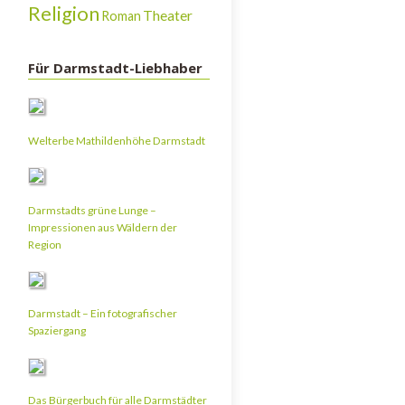
Religion
Theater
Roman
Für Darmstadt-Liebhaber
Welterbe Mathildenhöhe Darmstadt
Darmstadts grüne Lunge –
Impressionen aus Wäldern der
Region
Darmstadt – Ein fotografischer
Spaziergang
Das Bürgerbuch für alle Darmstädter