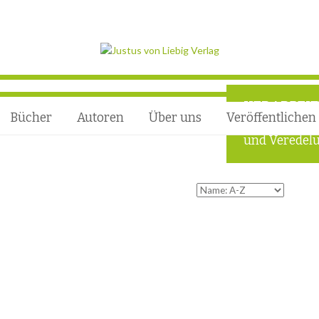
VERARBEI
Bücher
Autoren
Über uns
Veröffentlichen
Außergewöhn
und Veredelu