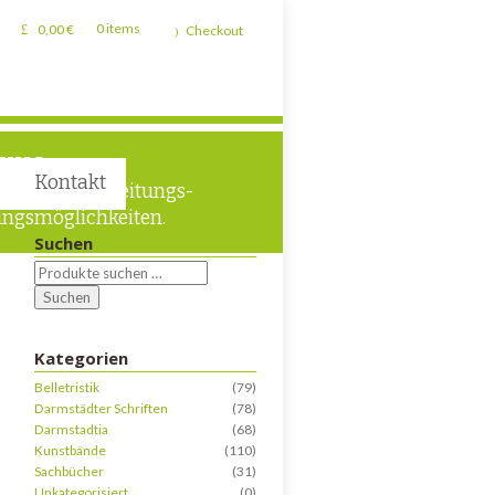
0,00
€
0 items
Checkout
TUNG
Kontakt
liche Verarbeitungs-
ngsmöglichkeiten.
Suchen
Suchen
Kategorien
Belletristik
(79)
Darmstädter Schriften
(78)
Darmstadtia
(68)
Kunstbände
(110)
Sachbücher
(31)
Unkategorisiert
(0)