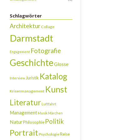
Schlagwörter
Architektur
Collage
Darmstadt
Fotografie
Engagement
Geschichte
Glosse
Katalog
Juristik
Interview
Kunst
Krisenmanagement
Literatur
Luftfahrt
Management
Musik
Märchen
Politik
Natur
Philosophie
Portrait
Reise
Psychologie