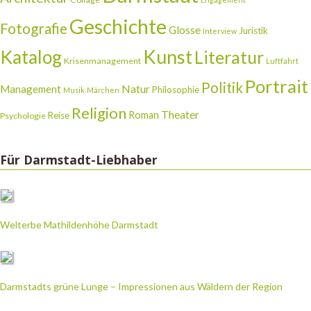
Geschichte
Fotografie
Glosse
Juristik
Interview
Katalog
Kunst
Literatur
Krisenmanagement
Luftfahrt
Portrait
Politik
Natur
Management
Philosophie
Musik
Märchen
Religion
Theater
Roman
Reise
Psychologie
Für Darmstadt-Liebhaber
Welterbe Mathildenhöhe Darmstadt
Darmstadts grüne Lunge – Impressionen aus Wäldern der Region