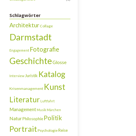
Schlagwörter
Architektur
Collage
Darmstadt
Fotografie
Engagement
Geschichte
Glosse
Katalog
Juristik
Interview
Kunst
Krisenmanagement
Literatur
Luftfahrt
Management
Musik
Märchen
Politik
Natur
Philosophie
Portrait
Reise
Psychologie