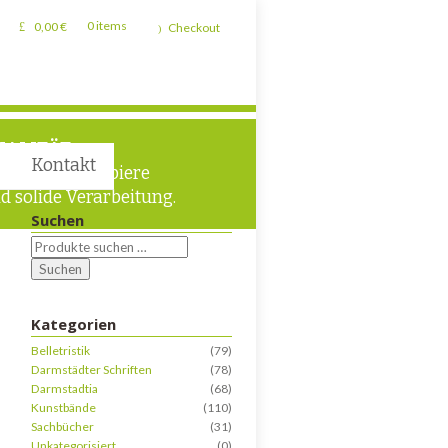
0,00
€
0 items
Checkout
UALITÄT
Kontakt
chwertige Papiere
d solide Verarbeitung.
Suchen
Suchen
Kategorien
Belletristik
(79)
Darmstädter Schriften
(78)
Darmstadtia
(68)
Kunstbände
(110)
Sachbücher
(31)
Unkategorisiert
(0)