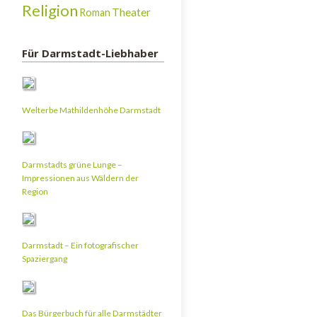
Religion
Theater
Roman
Für Darmstadt-Liebhaber
Welterbe Mathildenhöhe Darmstadt
Darmstadts grüne Lunge –
Impressionen aus Wäldern der
Region
Darmstadt – Ein fotografischer
Spaziergang
Das Bürgerbuch für alle Darmstädter