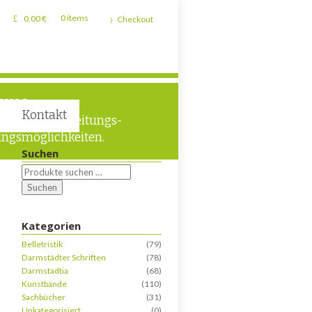
0,00
€
0 items
Checkout
TUNG
Kontakt
liche Verarbeitungs-
ngsmöglichkeiten.
Suchen
Suchen
Kategorien
Belletristik
(79)
Darmstädter Schriften
(78)
Darmstadtia
(68)
Kunstbände
(110)
Sachbücher
(31)
Unkategorisiert
(0)