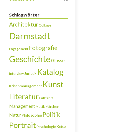
Schlagwörter
Architektur
Collage
Darmstadt
Fotografie
Engagement
Geschichte
Glosse
Katalog
Juristik
Interview
Kunst
Krisenmanagement
Literatur
Luftfahrt
Management
Musik
Märchen
Politik
Natur
Philosophie
Portrait
Reise
Psychologie