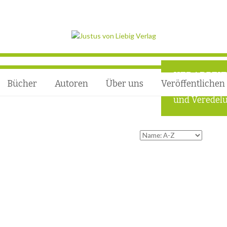
VERARBEI
Bücher
Autoren
Über uns
Veröffentlichen
Außergewöhn
und Veredelu