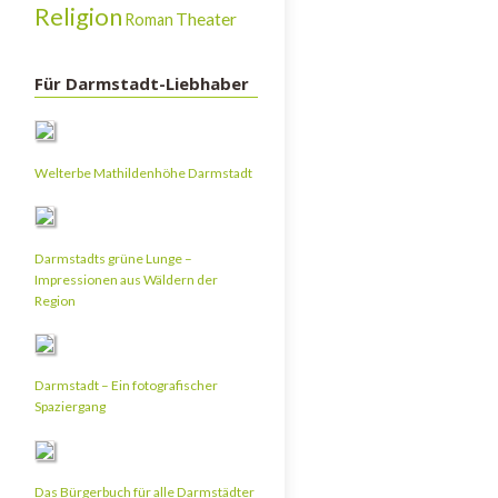
Religion
Theater
Roman
Für Darmstadt-Liebhaber
Welterbe Mathildenhöhe Darmstadt
Darmstadts grüne Lunge –
Impressionen aus Wäldern der
Region
Darmstadt – Ein fotografischer
Spaziergang
Das Bürgerbuch für alle Darmstädter