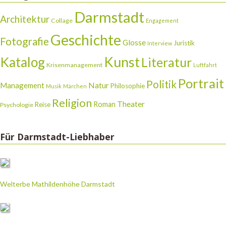
Darmstadt
Architektur
Collage
Engagement
Geschichte
Fotografie
Glosse
Juristik
Interview
Katalog
Kunst
Literatur
Krisenmanagement
Luftfahrt
Portrait
Politik
Natur
Management
Philosophie
Musik
Märchen
Religion
Theater
Roman
Reise
Psychologie
Für Darmstadt-Liebhaber
Welterbe Mathildenhöhe Darmstadt