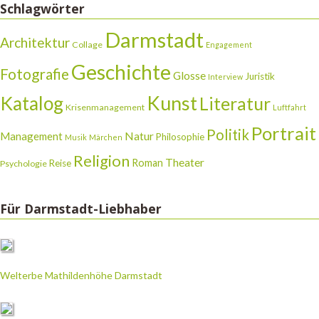
Schlagwörter
Darmstadt
Architektur
Collage
Engagement
Geschichte
Fotografie
Glosse
Juristik
Interview
Katalog
Kunst
Literatur
Krisenmanagement
Luftfahrt
Portrait
Politik
Natur
Management
Philosophie
Musik
Märchen
Religion
Theater
Roman
Reise
Psychologie
Für Darmstadt-Liebhaber
Welterbe Mathildenhöhe Darmstadt