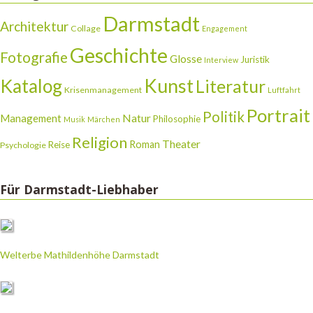
Darmstadt
Architektur
Collage
Engagement
Geschichte
Fotografie
Glosse
Juristik
Interview
Katalog
Kunst
Literatur
Krisenmanagement
Luftfahrt
Portrait
Politik
Natur
Management
Philosophie
Musik
Märchen
Religion
Theater
Roman
Reise
Psychologie
Für Darmstadt-Liebhaber
Welterbe Mathildenhöhe Darmstadt