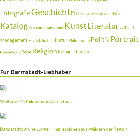
Geschichte
Fotografie
Glosse
Juristik
Interview
Katalog
Kunst
Literatur
Krisenmanagement
Luftfahrt
Portrait
Politik
Natur
Management
Philosophie
Musik
Märchen
Religion
Theater
Roman
Reise
Psychologie
Für Darmstadt-Liebhaber
Welterbe Mathildenhöhe Darmstadt
Darmstadts grüne Lunge – Impressionen aus Wäldern der Region