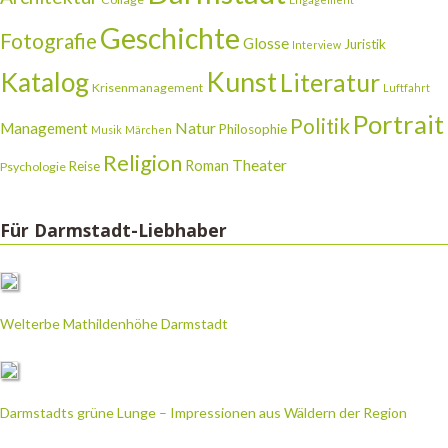
Geschichte
Fotografie
Glosse
Juristik
Interview
Katalog
Kunst
Literatur
Krisenmanagement
Luftfahrt
Portrait
Politik
Natur
Management
Philosophie
Musik
Märchen
Religion
Theater
Roman
Reise
Psychologie
Für Darmstadt-Liebhaber
Welterbe Mathildenhöhe Darmstadt
Darmstadts grüne Lunge – Impressionen aus Wäldern der Region