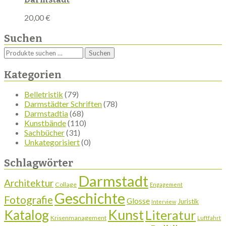
20,00
€
Suchen
Suchen
Suchen
nach:
Kategorien
Belletristik
(79)
Darmstädter Schriften
(78)
Darmstadtia
(68)
Kunstbände
(110)
Sachbücher
(31)
Unkategorisiert
(0)
Schlagwörter
Darmstadt
Architektur
Collage
Engagement
Geschichte
Fotografie
Glosse
Juristik
Interview
Katalog
Kunst
Literatur
Krisenmanagement
Luftfahrt