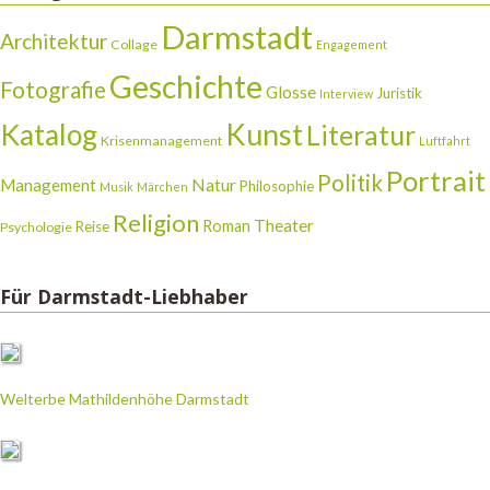
Darmstadt
Architektur
Collage
Engagement
Geschichte
Fotografie
Glosse
Juristik
Interview
Katalog
Kunst
Literatur
Krisenmanagement
Luftfahrt
Portrait
Politik
Natur
Management
Philosophie
Musik
Märchen
Religion
Theater
Roman
Reise
Psychologie
Für Darmstadt-Liebhaber
Welterbe Mathildenhöhe Darmstadt