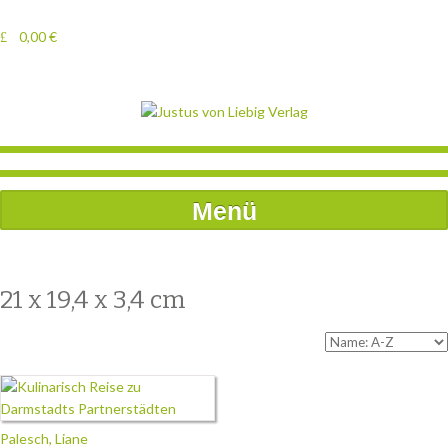
0,00
€
Menü
21 x 19,4 x 3,4 cm
Palesch, Liane