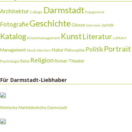
Darmstadt
Architektur
Collage
Engagement
Geschichte
Fotografie
Glosse
Juristik
Interview
Katalog
Kunst
Literatur
Krisenmanagement
Luftfahrt
Portrait
Politik
Natur
Management
Philosophie
Musik
Märchen
Religion
Theater
Roman
Reise
Psychologie
Für Darmstadt-Liebhaber
Welterbe Mathildenhöhe Darmstadt