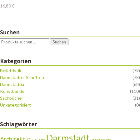
16,80
€
Suchen
Suchen
Kategorien
Belletristik
(79)
Darmstädter Schriften
(78)
Darmstadtia
(68)
Kunstbände
(110)
Sachbücher
(31)
Unkategorisiert
(0)
Schlagwörter
Darmstadt
Architektur
Collage
Engagement