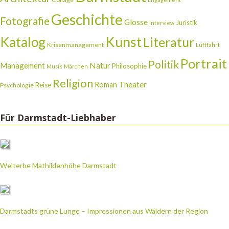
Geschichte
Fotografie
Glosse
Juristik
Interview
Katalog
Kunst
Literatur
Krisenmanagement
Luftfahrt
Portrait
Politik
Natur
Management
Philosophie
Musik
Märchen
Religion
Theater
Roman
Reise
Psychologie
Für Darmstadt-Liebhaber
Welterbe Mathildenhöhe Darmstadt
Darmstadts grüne Lunge – Impressionen aus Wäldern der Region