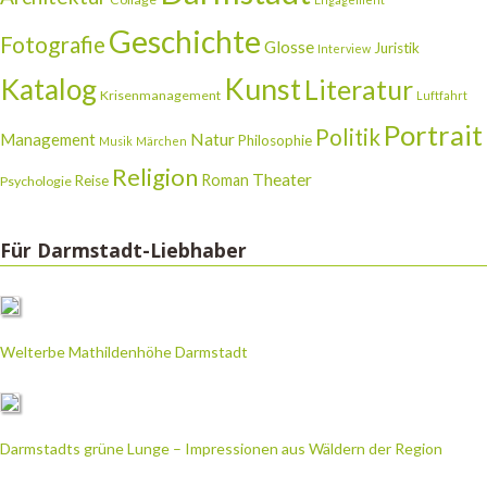
Geschichte
Fotografie
Glosse
Juristik
Interview
Katalog
Kunst
Literatur
Krisenmanagement
Luftfahrt
Portrait
Politik
Natur
Management
Philosophie
Musik
Märchen
Religion
Theater
Roman
Reise
Psychologie
Für Darmstadt-Liebhaber
Welterbe Mathildenhöhe Darmstadt
Darmstadts grüne Lunge – Impressionen aus Wäldern der Region