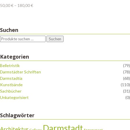
Preisspanne:
50,00
€
–
180,00
€
50,00 €
bis
180,00 €
Suchen
Suchen
Kategorien
Belletristik
(79)
Darmstädter Schriften
(78)
Darmstadtia
(68)
Kunstbände
(110)
Sachbücher
(31)
Unkategorisiert
(0)
Schlagwörter
Darmstadt
Architektur
Collage
Engagement