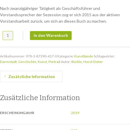
Nach zwanzigjähriger Tätigkeit als Geschäftsführer und
Vorstandssprecher der Sezession zog er sich 2015 aus der aktiven
Vorstandsarbeit zurück, um sich an dieses Buch zu machen.
UNHEIL – Exemplarische Berichte über die entarteten und verfemten 
In den Warenkorb
Artikelnummer:
978-3-87390-417-0
Kategorie:
Kunstbände
Schlagwörter:
Darmstadt
,
Geschichte
,
Kunst
,
Portrait
Autor:
Bürkle, Horst Dieter
Zusätzliche Information
Zusätzliche Information
ERSCHEINUNGJAHR
2019