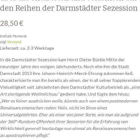
den Reihen der Darmstädter Sezession
28,50
€
Enthält 7% MwSt.
zzgl.
Versand
Lieferzeit: ca. 2-3 Werktage
In die Darmstädter Sezession kam Horst Dieter Bürkle Mitte der
neunziger Jahre des vorigen Jahrhunderts. Noch ehe ihm die Stadt
Darmstadt 2013 ihre Johann-Heinrich-Merck-Ehrung zukommen ließ,
charakterisierte man ihn bereits als einen, der in all seiner frappierenden
Vielseitigkeit seit Jahrzehnten dem Darmstädter Kulturbetrieb als
„eine
Art eierlegende Wollmilchsau“
gedient habe. Und fügte dem hinzu:
„Wer es feiner ausdrücken wolle, künnte auch von einem postmodernen
Renaissancemenschen reden: Nein, nicht im Sinne eines
Universalgelehrten. Eher als einer von jener Sorte, wie man sie aufgrund
der 360°-Rundum-Offenheit ihrer Sensorien für die Erfahrung von
Wirklichkeit generell heutzutage nun einmal als Renaissancemenschen
zu apostrophieren pflegt.“