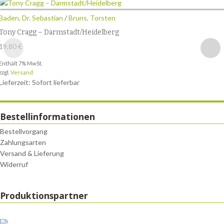
Baden, Dr. Sebastian
/
Bruns, Torsten
Tony Cragg – Darmstadt/Heidelberg
19,80
€
Enthält 7% MwSt.
zzgl.
Versand
Lieferzeit: Sofort lieferbar
Bestellinformationen
Bestellvorgang
Zahlungsarten
Versand & Lieferung
Widerruf
Produktionspartner