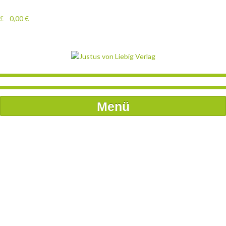
0,00
€
Menü