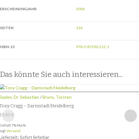
ERSCHEINUNGJAHR
2006
SEITEN
136
ISBN-13
978-3-87390-212-1
Das könnte Sie auch interessieren...
Baden, Dr. Sebastian
/
Bruns, Torsten
Tony Cragg – Darmstadt/Heidelberg
19,80
€
Enthält 7% MwSt.
zzgl.
Versand
Lieferzeit: Sofort lieferbar