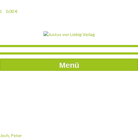
0,00
€
Menü
Joch, Peter