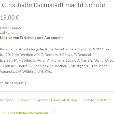
Kunsthalle Darmstadt macht Schule
18,00
€
Enthält 7% MwSt.
zzgl.
Versand
Motive von Erziehung und Autonomie
Katalog zur Ausstellung der Kunsthalle Darmstadt vom 20.9.2011 bis
8.1.2012 mit Werken von G. Beckers, J. Beuys, T. Demand,
E. Ersen, M. Fieseler, C. Höfer, A. Kiefer, S. Lucas, D. Nash, E. Olaf, J. Otto,
J. Plensa, S. Polke, A. Robbins & M. Becher, J. Stüttgen, U. Theusner, J.
Vanarsky, J.-P. Witkin und H. Zille.
Nicht vorrätig
Kategorie:
Kunstbände
Schlagwörter:
Darmstadt
,
Katalog
,
Kunst
Autor:
Joch, Peter
Zusätzliche Information