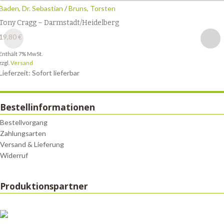
Baden, Dr. Sebastian
/
Bruns, Torsten
Tony Cragg – Darmstadt/Heidelberg
19,80
€
Enthält 7% MwSt.
zzgl.
Versand
Lieferzeit: Sofort lieferbar
Bestellinformationen
Bestellvorgang
Zahlungsarten
Versand & Lieferung
Widerruf
Produktionspartner