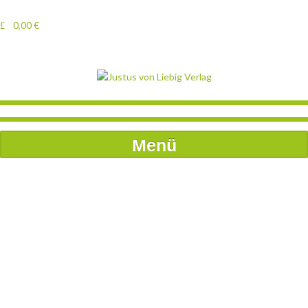
0,00
€
Menü