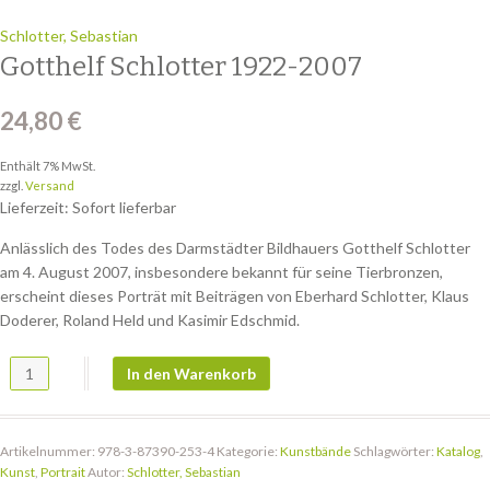
Schlotter, Sebastian
Gotthelf Schlotter 1922-2007
24,80
€
Enthält 7% MwSt.
zzgl.
Versand
Lieferzeit: Sofort lieferbar
Anlässlich des Todes des Darmstädter Bildhauers Gotthelf Schlotter
am 4. August 2007, insbesondere bekannt für seine Tierbronzen,
erscheint dieses Porträt mit Beiträgen von Eberhard Schlotter, Klaus
Doderer, Roland Held und Kasimir Edschmid.
Gotthelf Schlotter 1922-2007 Menge
In den Warenkorb
Artikelnummer:
978-3-87390-253-4
Kategorie:
Kunstbände
Schlagwörter:
Katalog
,
Kunst
,
Portrait
Autor:
Schlotter, Sebastian