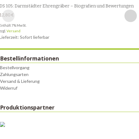
DS 105: Darmstädter Ehrengräber – Biografien und Bewertungen
12,80
€
Enthält 7% MwSt.
zzgl.
Versand
Lieferzeit: Sofort lieferbar
Bestellinformationen
Bestellvorgang
Zahlungsarten
Versand & Lieferung
Widerruf
Produktionspartner