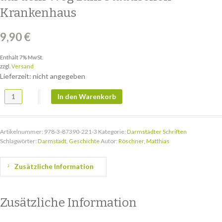
Krankenhaus
9,90
€
Enthält 7% MwSt.
zzgl.
Versand
Lieferzeit: nicht angegeben
DS 88: Das Darmstädter Bürgerhospital auf dem Weg zum Städtischen
In den Warenkorb
Artikelnummer:
978-3-87390-221-3
Kategorie:
Darmstädter Schriften
Schlagwörter:
Darmstadt
,
Geschichte
Autor:
Röschner, Matthias
Zusätzliche Information
Zusätzliche Information