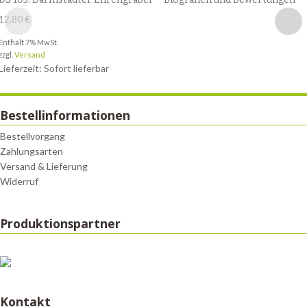
12,80
€
Enthält 7% MwSt.
zzgl.
Versand
Lieferzeit: Sofort lieferbar
Bestellinformationen
Bestellvorgang
Zahlungsarten
Versand & Lieferung
Widerruf
Produktionspartner
Kontakt