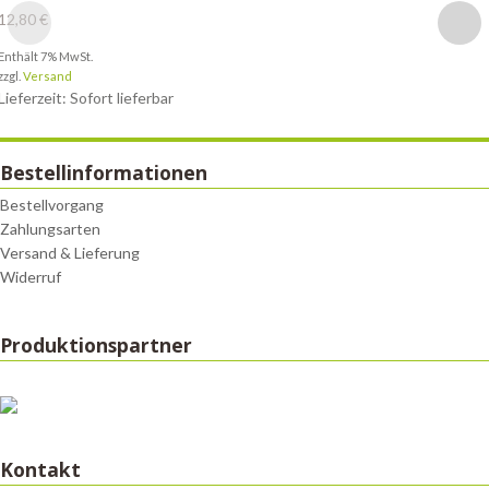
12,80
€
Enthält 7% MwSt.
zzgl.
Versand
Lieferzeit: Sofort lieferbar
Bestellinformationen
Bestellvorgang
Zahlungsarten
Versand & Lieferung
Widerruf
Produktionspartner
Kontakt