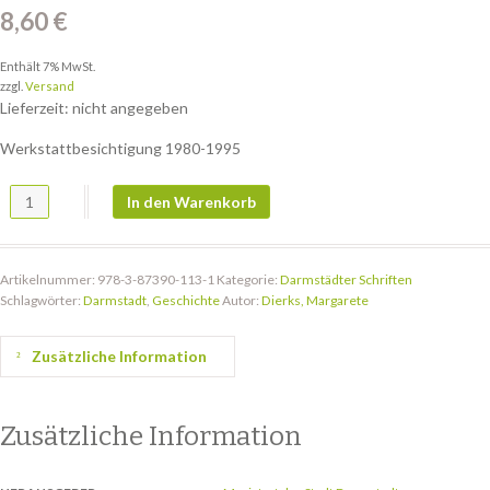
8,60
€
Enthält 7% MwSt.
zzgl.
Versand
Lieferzeit: nicht angegeben
Werkstattbesichtigung 1980-1995
DS 66: Fünfzehn Jahre Deutsches Polen-Institut Darmstadt Menge
In den Warenkorb
Artikelnummer:
978-3-87390-113-1
Kategorie:
Darmstädter Schriften
Schlagwörter:
Darmstadt
,
Geschichte
Autor:
Dierks, Margarete
Zusätzliche Information
Zusätzliche Information