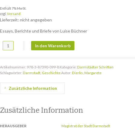
Enthält 7% MwSt.
zzgl.
Versand
Lieferzeit: nicht angegeben
Essays, Berichte und Briefe von Luise Büchner
DS 60: „Gebildet, ohne gelehrt zu sein“ Menge
In den Warenkorb
Artikelnummer:
978-3-87390-099-8
Kategorie:
Darmstädter Schriften
Schlagwörter:
Darmstadt
,
Geschichte
Autor:
Dierks, Margarete
Zusätzliche Information
Zusätzliche Information
HERAUSGEBER
Magistrat der Stadt Darmstadt