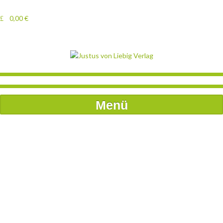
0,00
€
Menü