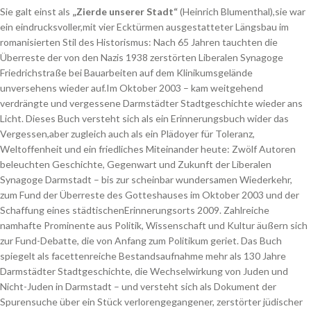
Sie galt einst als
„Zierde unserer Stadt“
(Heinrich Blumenthal),sie war
ein eindrucksvoller,mit vier Ecktürmen ausgestatteter Längsbau im
romanisierten Stil des Historismus: Nach 65 Jahren tauchten die
Überreste der von den Nazis 1938 zerstörten Liberalen Synagoge
Friedrichstraße bei Bauarbeiten auf dem Klinikumsgelände
unversehens wieder auf.Im Oktober 2003 – kam weitgehend
verdrängte und vergessene Darmstädter Stadtgeschichte wieder ans
Licht. Dieses Buch versteht sich als ein Erinnerungsbuch wider das
Vergessen,aber zugleich auch als ein Plädoyer für Toleranz,
Weltoffenheit und ein friedliches Miteinander heute: Zwölf Autoren
beleuchten Geschichte, Gegenwart und Zukunft der Liberalen
Synagoge Darmstadt – bis zur scheinbar wundersamen Wiederkehr,
zum Fund der Überreste des Gotteshauses im Oktober 2003 und der
Schaffung eines städtischenErinnerungsorts 2009. Zahlreiche
namhafte Prominente aus Politik, Wissenschaft und Kultur äußern sich
zur Fund-Debatte, die von Anfang zum Politikum geriet. Das Buch
spiegelt als facettenreiche Bestandsaufnahme mehr als 130 Jahre
Darmstädter Stadtgeschichte, die Wechselwirkung von Juden und
Nicht-Juden in Darmstadt – und versteht sich als Dokument der
Spurensuche über ein Stück verlorengegangener, zerstörter jüdischer