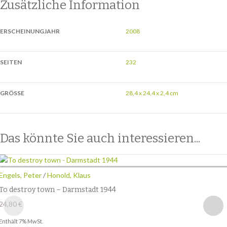
Zusätzliche Information
ERSCHEINUNGJAHR
2008
SEITEN
232
GRÖSSE
28,4 x 24,4 x 2,4 cm
Das könnte Sie auch interessieren...
Engels, Peter
/
Honold, Klaus
To destroy town – Darmstadt 1944
24,80
€
Enthält 7% MwSt.